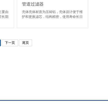
管道过滤器
主要由
壳体壳体材质为压铸铝，壳体设计便于维
若长期
护和更换滤芯，结构精密，使用寿命长日
滤芯滤芯···
下一页
尾页