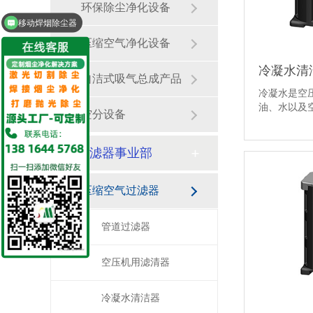
环保除尘净化设备
移动焊烟除尘器
焊接车间除尘设备
压缩空气净化设备
冷凝水清洁
自洁式吸气总成产品
冷凝水是空
油、水以及
空分设备
把含有废···
过滤器事业部
压缩空气过滤器
管道过滤器
空压机用滤清器
冷凝水清洁器