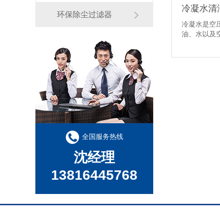
冷凝水清洁
环保除尘过滤器
冷凝水是空
油、水以及
把含有废···
全国服务热线
沈经理
13816445768